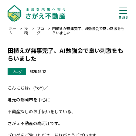
ホー
>
投
>
ブロ
>
田植えが無事完了、AI勉強会で良い刺激をも
ム
稿
グ
らいました
田植えが無事完了、AI勉強会で良い刺激をも
らいました
ブログ
2026.05.12
こんにちは。(^o^)／
地元の鶴岡市を中心に
不動産探しのお手伝いをしている、
さがえ不動産の寒河江です。
ブログをご覧いただき、ありがとうございます。