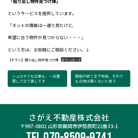
「掘り出し物件見つけ隊」
というサービスを提供しています。
「ネットの情報は一通り見たけど、
希望に合う物件が見つからない・・・」
という方は、お気軽にご相談ください。↓
【チラシ】掘り出し物件見つけ隊
ダウンロード
シュロチクも仕事も、一旦整
閉店が続く文下地域、それで
理して立て直しです
も立地は悪くないと思う
さがえ不動産株式会社
〒997-0802 山形県鶴岡市伊勢原町22番33-1
TEL 070-8509-9741