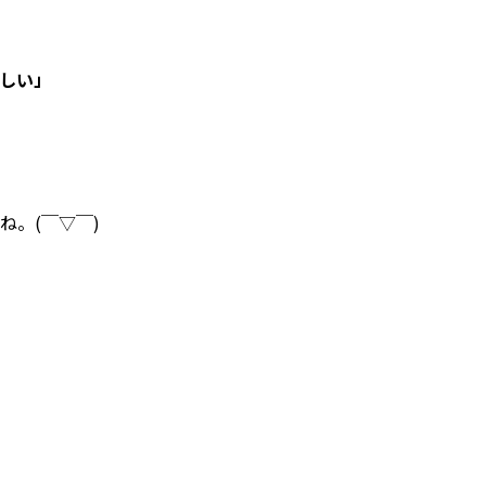
しい」
ね。(￣▽￣)