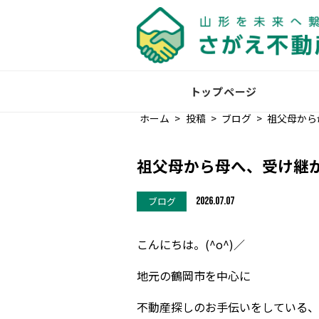
トップページ
ホーム
>
投稿
>
ブログ
>
祖父母から
祖父母から母へ、受け継
ブログ
2026.07.07
こんにちは。(^o^)／
地元の鶴岡市を中心に
不動産探しのお手伝いをしている、