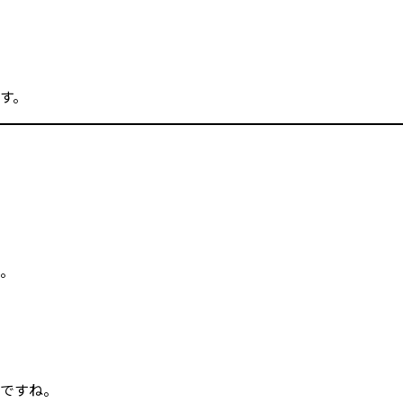
、
す。
。
ですね。