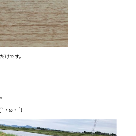
だけです。
。
`・ω・´)