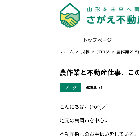
トップページ
ホーム
>
投稿
>
ブログ
>
農作業と不
農作業と不動産仕事、こ
ブログ
2026.05.24
こんにちは。(^o^)／
地元の鶴岡市を中心に
不動産探しのお手伝いをしている、